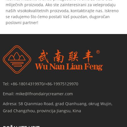
mliječnih proizvoda. Ako ste zainteresirani za veleprodaju
naših visokokvalitetnih proizvoda, kontaktirajte nas. Iskreno
se radujemo što ćemo postati Vaš pouzdan, dugoročan
poslovni partner!
Tel:
+86-18014319970/+86-19975129970
Email:
mike@lfnondairycreamer.com
Adresa:
58 Qianmiao Road, grad Qianhuang, okrug Wujin,
Grad Changzhou, provincija Jiangsu, Kina