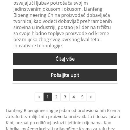
osvajajući ljubav potrošača svojim
jedinstvenim okusom i okusom. Lianfeng
Bioengineering China proizvođač dobavljača
tvornica, kao vodeći dobavljač prehrambenih
sirovina u industriji, postao je lider na tržištu
za svoje hladno topljive proizvode od kreme
bez mlijeka zbog svog izvrsnog kvaliteta i
inovativne tehnologije.
Čitaj više
Pošaljite upit
<
1
2
3
4
5
>
Lianfeng Bioengineering je jedan od profesionalnih Krema
za kafu bez mliječnih proizvoda proizvođača i dobavljača u
Kini, poznat po odličnoj usluzi i jeftinim cijenama. Kao
fabrika, možemo kreirati prilagođene Krema za kafu bez