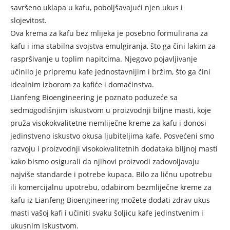
savršeno uklapa u kafu, poboljšavajući njen ukus i
slojevitost.
Ova krema za kafu bez mlijeka je posebno formulirana za
kafu i ima stabilna svojstva emulgiranja, što ga čini lakim za
raspršivanje u toplim napitcima. Njegovo pojavljivanje
učinilo je pripremu kafe jednostavnijim i bržim, što ga čini
idealnim izborom za kafiće i domaćinstva.
Lianfeng Bioengineering je poznato poduzeće sa
sedmogodišnjim iskustvom u proizvodnji biljne masti, koje
pruža visokokvalitetne nemliječne kreme za kafu i donosi
jedinstveno iskustvo okusa ljubiteljima kafe. Posvećeni smo
razvoju i proizvodnji visokokvalitetnih dodataka biljnoj masti
kako bismo osigurali da njihovi proizvodi zadovoljavaju
najviše standarde i potrebe kupaca. Bilo za ličnu upotrebu
ili komercijalnu upotrebu, odabirom bezmliječne kreme za
kafu iz Lianfeng Bioengineering možete dodati zdrav ukus
masti vašoj kafi i učiniti svaku šoljicu kafe jedinstvenim i
ukusnim iskustvom.