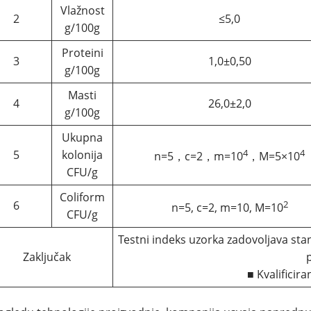
Vlažnost
2
≤5,0
g/100g
Proteini
3
1,0±0,50
g/100g
Masti
4
26,0±2,0
g/100g
Ukupna
4
4
5
kolonija
n=5，c=2，m=10
，M=5×10
CFU/g
Coliform
6
2
n=5, c=2, m=10, M=10
CFU/g
Testni indeks uzorka zadovoljava stan
Zaključak
■ Kvalificir