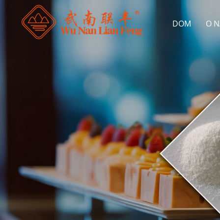
DOM
O 