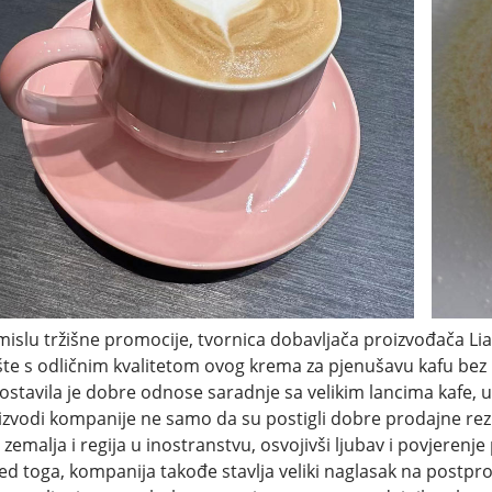
mislu tržišne promocije, tvornica dobavljača proizvođača Li
ište s odličnim kvalitetom ovog krema za pjenušavu kafu bez 
ostavila je dobre odnose saradnje sa velikim lancima kafe, u
izvodi kompanije ne samo da su postigli dobre prodajne rezu
 zemalja i regija u inostranstvu, osvojivši ljubav i povjerenj
ed toga, kompanija takođe stavlja veliki naglasak na postpr