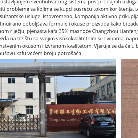
ostavljanjem sveobuhvatnog sistema postprodajnih uslug
ešiti probleme sa kojima se kupci susreću tokom korištenja, t
sultantske usluge. Istovremeno, kompanija aktivno prikuplja
tinuirano poboljšava formule i okuse proizvoda kako bi zadovo
nom riječju, pjenasta kafa 35% masnoće Changzhou Lianfeng B
jezda na tržištu sa svojim visokokvalitetnim sirovinama, na
instvenim okusom i izvrsnom kvalitetom. Vjeruje se da će u
nušavu kafu većem broju potrošača.