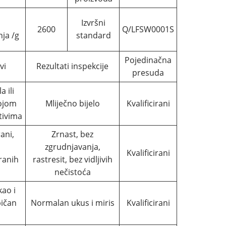
Izvršni
2600
Q/LFSW0001S
ja /g
standard
Pojedinačna
vi
Rezultati inspekcije
presuda
 ili
bojom
Mliječno bijelo
Kvalificirani
itivima
rani,
Zrnast, bez
zgrudnjavanja,
Kvalificirani
ranih
rastresit, bez vidljivih
nečistoća
kao i
bičan
Normalan ukus i miris
Kvalificirani