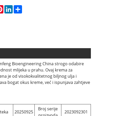
atsApp
Pinterest
LinkedIn
Share
ianfeng Bioengineering China strogo odabire
ijednost mlijeka u prahu. Ovaj krema za
a je od visokokvalitetnog biljnog ulja i
a bogat okus kreme, već i ispunjava zahtjeve
Broj serije
teka
20250925
2023092301
proizvoda