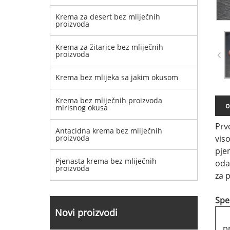
Krema za desert bez mliječnih
proizvoda
Krema za žitarice bez mliječnih
proizvoda
Krema bez mlijeka sa jakim okusom
Krema bez mliječnih proizvoda
o
mirisnog okusa
Prv
Antacidna krema bez mliječnih
proizvoda
vis
pje
Pjenasta krema bez mliječnih
oda
proizvoda
za p
Spec
Novi proizvodi
p