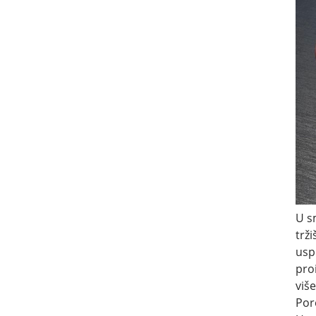
U s
trž
usp
pro
više
Por