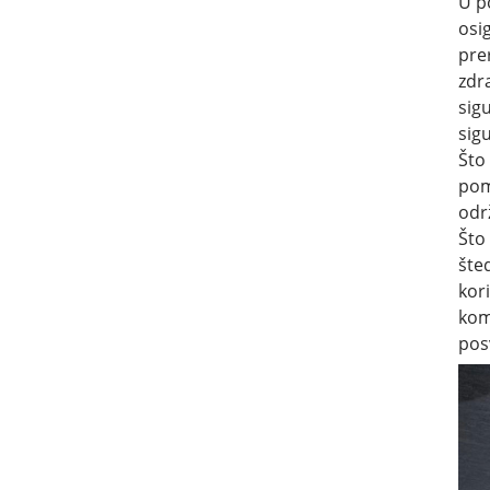
U p
osi
pre
zdr
sig
sig
Što
pom
odr
Što
šte
kor
kom
pos