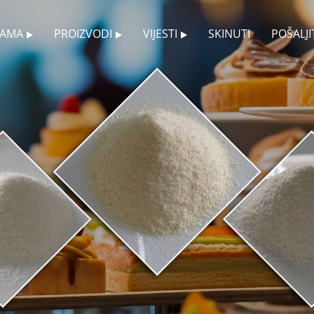
NAMA
PROIZVODI
VIJESTI
SKINUTI
POŠALJI