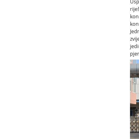
Usp
rij
kon
kon
Jed
zvi
jed
pje