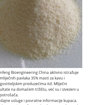
anfeng Bioengineering China aktivno istražuje
mliječnih pavlaka 35% masti za kavu i
gostiteljskim preduzećima itd. Mliječni
ltate na domaćem tržištu, već su i izvezeni u
e potrošača.
odajne usluge i povratne informacije kupaca.