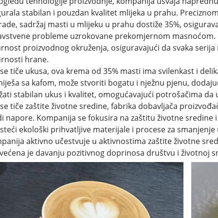
ogledu tehnologije proizvodnje, kompanija usvaja naprednu
gurala stabilan i pouzdan kvalitet mlijeka u prahu. Precizn
rade, sadržaj masti u mlijeku u prahu dostiže 35%, osigurava
avstvene probleme uzrokovane prekomjernom masnoćom. Ist
urnost proizvodnog okruženja, osiguravajući da svaka serija
urnosti hrane.
 se tiče ukusa, ova krema od 35% masti ima svilenkast i del
iješa sa kafom, može stvoriti bogatu i nježnu pjenu, dodajući 
žati stabilan ukus i kvalitet, omogućavajući potrošačima da 
 se tiče zaštite životne sredine, fabrika dobavljača proizvo
di napore. Kompanija se fokusira na zaštitu životne sredine 
isteći ekološki prihvatljive materijale i procese za smanjenje
panija aktivno učestvuje u aktivnostima zaštite životne sre
većena je davanju pozitivnog doprinosa društvu i životnoj sr