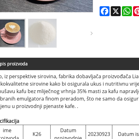
Facebook
X
Wh
pis proizvoda
o, iz perspektive sirovina, fabrika dobavljača proizvođača L
okokvalitetne sirovine kako bi osigurala ukus i nutritivnu vr
nušavu kafu bez mliječnog vrhnja 35% masti za kafu napravljen
branih emulgatora finom preradom, što ne samo da osigurav
jenu u proizvodnji pjenaste kafe. .
ifikacija
ime
Datum
K26
20230923
Datum is
roizvoda
proizvodnje