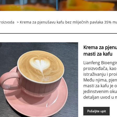
roizvoda
> Krema za pjenušavu kafu bez mliječnih pavlaka 35% ma
Krema za pjenu
masti za kafu
Lianfeng Bioengi
proizvođača, kao 
istraživanju i pr
Među njima, pjen
masti za kafu je o
jedinstvenim oku
detaljan uvod u 
Pošaljite upit