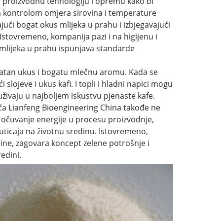
 proizvodnu tehnologiju i opremu kako bi
om kontrolom omjera sirovina i temperature
jući bogat okus mlijeka u prahu i izbjegavajući
ovremeno, kompanija pazi i na higijenu i
 mlijeka u prahu ispunjava standarde
ikatan ukus i bogatu mlečnu aromu. Kada se
slojeve i ukus kafi. I topli i hladni napici mogu
uživaju u najboljem iskustvu pjenaste kafe.
đača Lianfeng Bioengineering China takođe ne
i očuvanje energije u procesu proizvodnje,
 uticaja na životnu sredinu. Istovremeno,
dine, zagovara koncept zelene potrošnje i
edini.