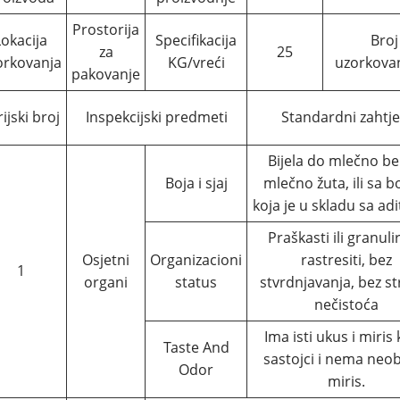
Prostorija
Lokacija
Specifikacija
Broj
za
25
orkovanja
KG/vreći
uzorkovan
pakovanje
ijski broj
Inspekcijski predmeti
Standardni zahtje
Bijela do mlečno bela
Boja i sjaj
mlečno žuta, ili sa 
koja je u skladu sa ad
Praškasti ili granuli
Osjetni
Organizacioni
rastresiti, bez
1
organi
status
stvrdnjavanja, bez st
nečistoća
Ima isti ukus i miris 
Taste And
sastojci i nema neo
Odor
miris.